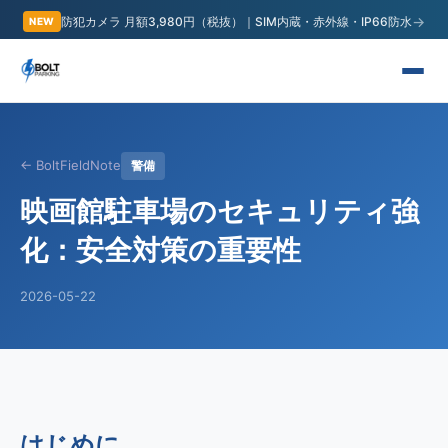
→
防犯カメラ 月額3,980円（税抜）｜SIM内蔵・赤外線・IP66防水
NEW
← BoltFieldNote
警備
映画館駐車場のセキュリティ強
化：安全対策の重要性
2026-05-22
はじめに