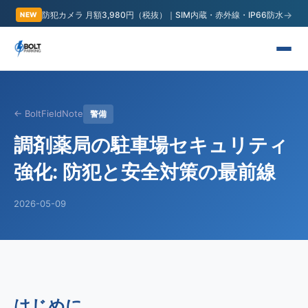
→
防犯カメラ 月額3,980円（税抜）｜SIM内蔵・赤外線・IP66防水
NEW
← BoltFieldNote
警備
調剤薬局の駐車場セキュリティ
強化: 防犯と安全対策の最前線
2026-05-09
はじめに