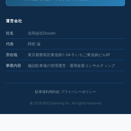
運営会社
社名
合同会社Doosin
代表
阿部 滋
所在地
東京都豊島区東池袋1-34-5 いちご東池袋ビル6F
事業内容
施設駐車場の管理運営・運用改善コンサルティング
駐車場利用約款
|
プライバシーポリシー
©
2026
BOLTparking Inc. All rights reserved.