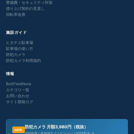
警備費・セキュリティ対策
借り上げ契約の見直し
回転率改善
施設ガイド
ヒタチエ駐車場
駐車場の使い方
防犯カメラ
防犯カメラ利用規約
情報
BoltFieldNote
カテゴリ一覧
お問い合わせ
サイト開発ログ
防犯カメラ 月額3,980円（税抜）
NEW
SIM内蔵 / 赤外線ナイトビジョン / IP66防水 →