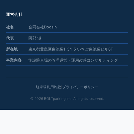
運営会社
社名
合同会社Doosin
代表
阿部 滋
所在地
東京都豊島区東池袋1-34-5 いちご東池袋ビル6F
事業内容
施設駐車場の管理運営・運用改善コンサルティング
駐車場利用約款
|
プライバシーポリシー
©
2026
BOLTparking Inc. All rights reserved.