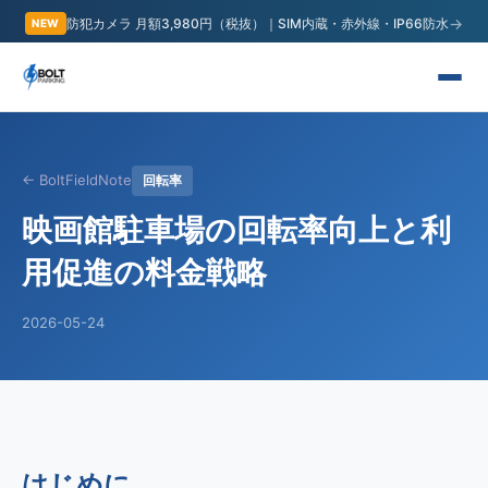
→
防犯カメラ 月額3,980円（税抜）｜SIM内蔵・赤外線・IP66防水
NEW
← BoltFieldNote
回転率
映画館駐車場の回転率向上と利
用促進の料金戦略
2026-05-24
はじめに