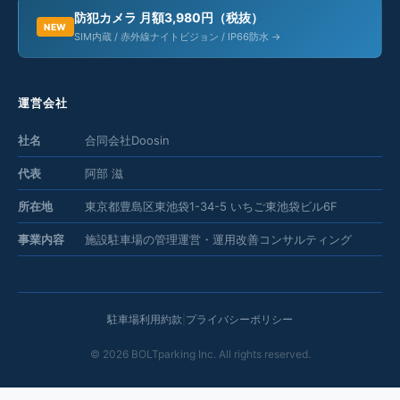
防犯カメラ 月額3,980円（税抜）
NEW
SIM内蔵 / 赤外線ナイトビジョン / IP66防水 →
運営会社
社名
合同会社Doosin
代表
阿部 滋
所在地
東京都豊島区東池袋1-34-5 いちご東池袋ビル6F
事業内容
施設駐車場の管理運営・運用改善コンサルティング
駐車場利用約款
|
プライバシーポリシー
©
2026
BOLTparking Inc. All rights reserved.