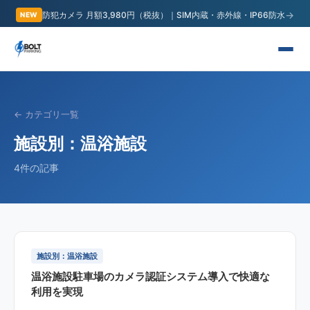
→
防犯カメラ 月額3,980円（税抜）｜SIM内蔵・赤外線・IP66防水
NEW
← カテゴリ一覧
施設別：温浴施設
4
件の記事
施設別：温浴施設
温浴施設駐車場のカメラ認証システム導入で快適な
利用を実現