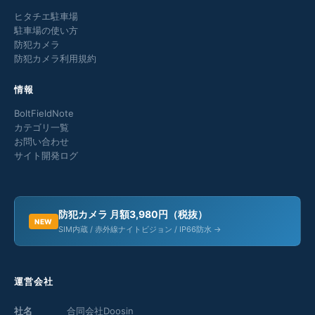
ヒタチエ駐車場
駐車場の使い方
防犯カメラ
防犯カメラ利用規約
情報
BoltFieldNote
カテゴリ一覧
お問い合わせ
サイト開発ログ
防犯カメラ 月額3,980円（税抜）
NEW
SIM内蔵 / 赤外線ナイトビジョン / IP66防水 →
運営会社
社名
合同会社Doosin