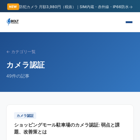
→
防犯カメラ 月額3,980円（税抜）｜SIM内蔵・赤外線・IP66防水
NEW
← カテゴリ一覧
カメラ認証
49
件の記事
カメラ認証
ショッピングモール駐車場のカメラ認証: 弱点と課
題、改善策とは