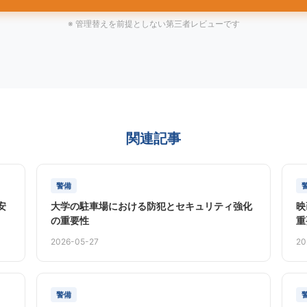
※ 管理替えを前提としない第三者レビューです
関連記事
警備
安
大学の駐車場における防犯とセキュリティ強化
映
の重要性
重
2026-05-27
20
警備